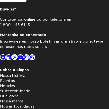
Dúvidas?
Contate-nos
online
ou por telefone em
1-800-445-6145.
Mantenha-se conectado
Inscreva-se em nosso
boletim informativo
e conecte-se
conosco nas redes sociais.
Facebook
LinkedIn
X
YouTube
Instagram
Threads
Sobre a Zinpro
Nossa história
Eventos
Notícias
Sustentabilidade
Qualidade
Nossa marca
Nossas localidades