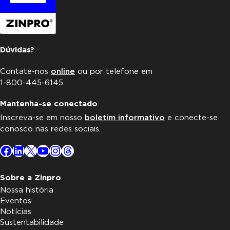
Dúvidas?
Contate-nos
online
ou por telefone em
1-800-445-6145.
Mantenha-se conectado
Inscreva-se em nosso
boletim informativo
e conecte-se
conosco nas redes sociais.
Facebook
LinkedIn
X
YouTube
Instagram
Threads
Sobre a Zinpro
Nossa história
Eventos
Notícias
Sustentabilidade