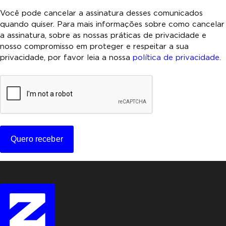
n
s
Você pode cancelar a assinatura desses comunicados
e
quando quiser. Para mais informações sobre como cancelar
n
a assinatura, sobre as nossas práticas de privacidade e
t
nosso compromisso em proteger e respeitar a sua
i
privacidade, por favor leia a nossa
política de privacidade.
m
e
C
n
A
t
P
o
T
C
*
H
A