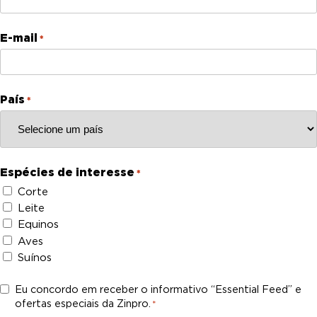
E-mail
*
País
*
Espécies de interesse
*
Corte
Leite
Equinos
Aves
Suínos
C
Eu concordo em receber o informativo “Essential Feed” e
ofertas especiais da Zinpro.
o
*