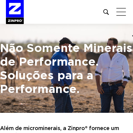
Open
site
search
form
Não Somente Minerais
Pesquisar
por:
de Performance.
Soluções para a
Performance.
Além de microminerais, a Zinpro® fornece um