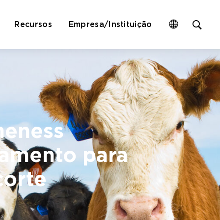
Op
Recursos
Empresa/Instituição
site
sea
for
meness
iamento para
corte