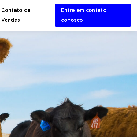
Contato de
Entre em contato
en
Vendas
conosco
rch
m