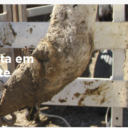
sta em
te