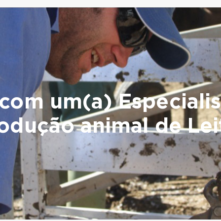
com um(a) Especiali
odução animal de Lei