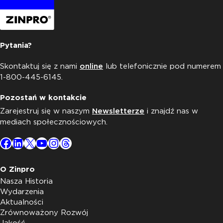
Pytania?
Skontaktuj się z nami
online
lub telefonicznie pod numerem
1-800-445-6145.
Pozostań w kontakcie
Zarejestruj się w naszym
Newsletterze
i znajdź nas w
mediach społecznościowych.
Facebook
LinkedIn
X
YouTube
Instagram
Threads
O Zinpro
Nasza Historia
Wydarzenia
Aktualności
Zrównoważony Rozwój