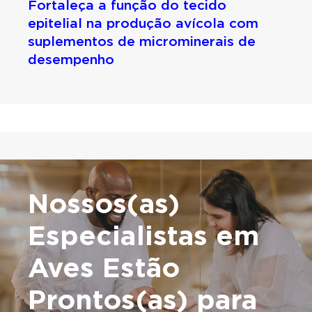
Fortaleça a função do tecido
epitelial na produção avícola com
suplementos de microminerais de
desempenho
Nossos(as)
Especialistas em
Aves Estão
Prontos(as) para