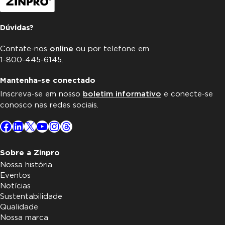
Dúvidas?
Contate-nos
online
ou por telefone em
1-800-445-6145.
Mantenha-se conectado
Inscreva-se em nosso
boletim informativo
e conecte-se
conosco nas redes sociais.
Facebook
LinkedIn
X
YouTube
Instagram
Threads
Sobre a Zinpro
Nossa história
Eventos
Notícias
Sustentabilidade
Qualidade
Nossa marca