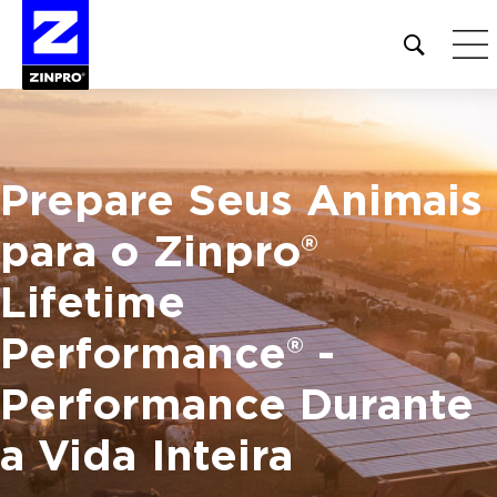
Open
site
search
form
Pesquisar
Prepare Seus Animais
por:
para o Zinpro®
Lifetime
Performance® -
Performance Durante
a Vida Inteira