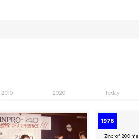
.
2010
2020
Today
1976
Zinpro® 200 me