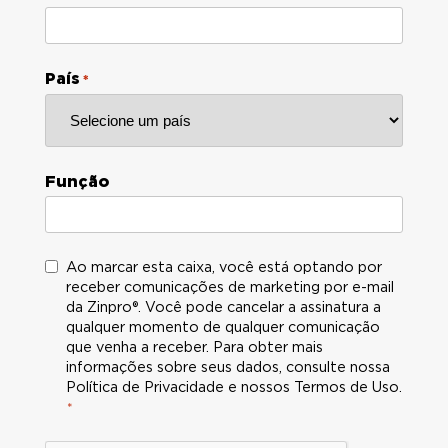
País
*
Função
C
Ao marcar esta caixa, você está optando por
receber comunicações de marketing por e-mail
o
da Zinpro®. Você pode cancelar a assinatura a
n
qualquer momento de qualquer comunicação
s
que venha a receber. Para obter mais
e
informações sobre seus dados, consulte nossa
n
Política de Privacidade e nossos Termos de Uso.
t
*
i
m