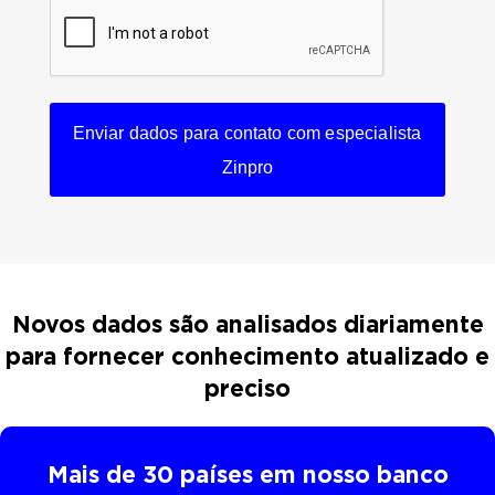
e
n
t
o
*
Novos dados são analisados diariamente
para fornecer conhecimento atualizado e
preciso
Mais de 30 países em nosso banco