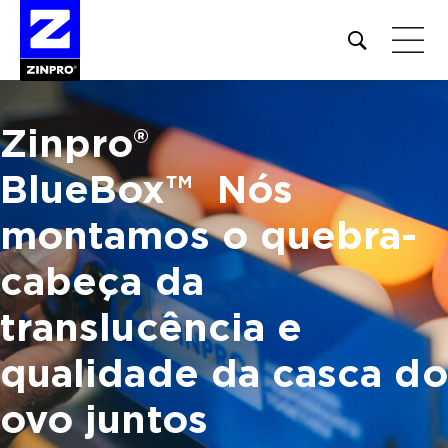
Open
site
search
form
Zinpro®
Pesquisar
por:
BlueBox™
Nós
montamos o quebra-
cabeça da
translucência
e
qualidade da casca do
ovo juntos