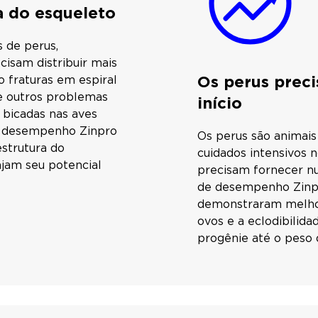
a do esqueleto
 de perus,
isam distribuir mais
Os perus prec
 fraturas em espiral
de outros problemas
início
bicadas nas aves
de desempenho Zinpro
Os perus são animais
strutura do
cuidados intensivos n
njam seu potencial
precisam fornecer nut
de desempenho Zinpro
demonstraram melho
ovos e a eclodibilid
progênie até o peso