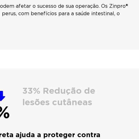
podem afetar o sucesso de sua operação. Os Zinpro®
rus, com benefícios para a saúde intestinal, o
33% Redução de
lesões cutâneas
%
reta ajuda a proteger contra