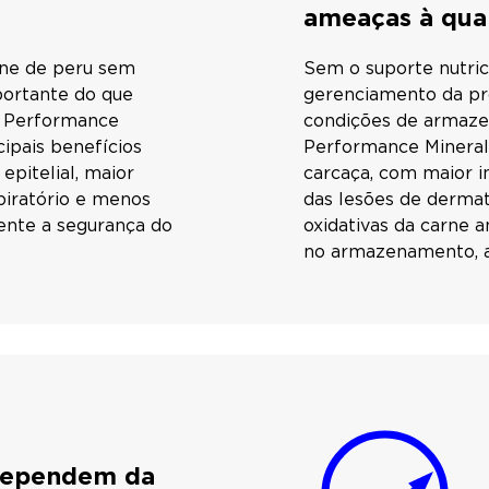
ameaças à qua
rne de peru sem
Sem o suporte nutric
mportante do que
gerenciamento da pro
o Performance
condições de armaze
cipais benefícios
Performance Minerals
epitelial, maior
carcaça, com maior i
spiratório e menos
das lesões de dermati
ente a segurança do
oxidativas da carne 
no armazenamento, a
 dependem da