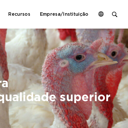
Op
Recursos
Empresa/Instituição
site
sea
for
ra
qualidade superior