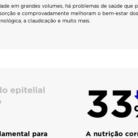
lidade em grandes volumes, há problemas de saúde que 
bsorção e comprovadamente melhoram o bem-estar dos pe
unológica, a claudicação e muito mais.
33
o epitelial
e
ndamental para
A nutrição cor