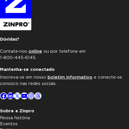
Dúvidas?
Contate-nos
online
ou por telefone em
1-800-445-6145.
Mantenha-se conectado
Inscreva-se em nosso
boletim informativo
e conecte-se
conosco nas redes sociais.
Facebook
LinkedIn
X
YouTube
Instagram
Threads
Sobre a Zinpro
Nossa história
Eventos