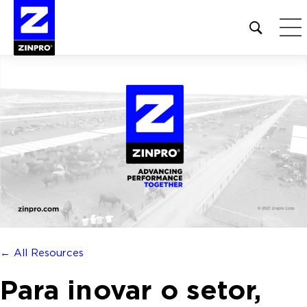
Open
site
search
form
Pesquisar
por:
← All Resources
Para inovar o setor,