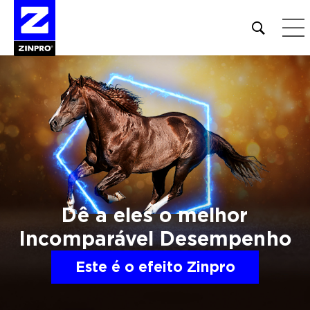
Open
site
search
form
Pesquisar
por:
Dê a eles o melhor
Incomparável
Desempenho
Este é o efeito Zinpro