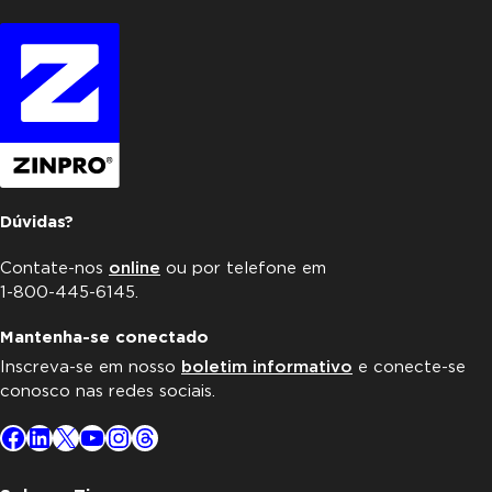
n
t
o
s
Dúvidas?
Contate-nos
online
ou por telefone em
1-800-445-6145.
Mantenha-se conectado
Inscreva-se em nosso
boletim informativo
e conecte-se
conosco nas redes sociais.
Facebook
LinkedIn
X
YouTube
Instagram
Threads