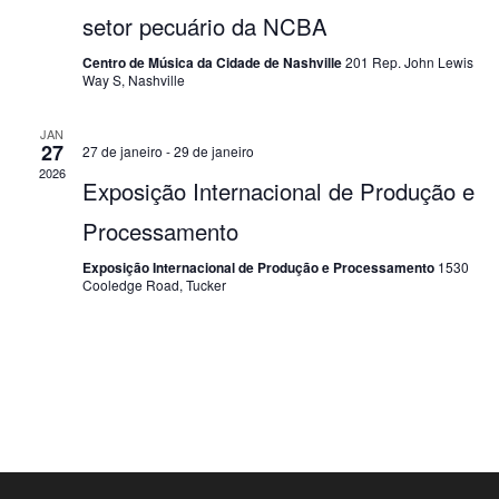
v
setor pecuário da NCBA
i
Centro de Música da Cidade de Nashville
201 Rep. John Lewis
Way S, Nashville
s
u
JAN
27
27 de janeiro
-
29 de janeiro
a
2026
Exposição Internacional de Produção e
i
Processamento
s
Exposição Internacional de Produção e Processamento
1530
Cooledge Road, Tucker
d
e
E
v
e