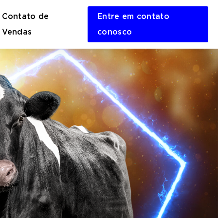
Contato de
Entre em contato
en
Vendas
conosco
rch
m