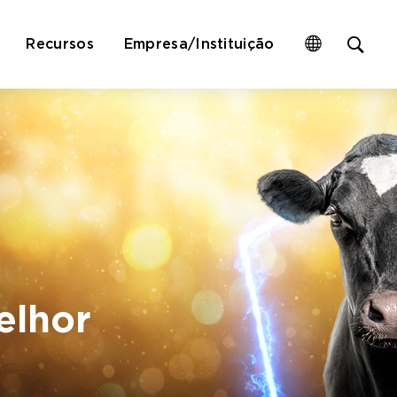
Op
Recursos
Empresa/Instituição
site
sea
for
elhor