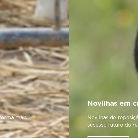
Novilhas em c
 forma mais
Novilhas de reposiç
sucesso futuro do 