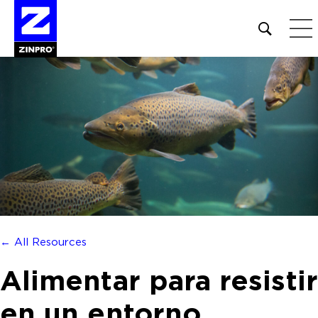
Open
site
search
form
Buscar:
← All Resources
Alimentar para resistir
en un entorno