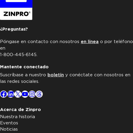
¿Preguntas?
Póngase en contacto con nosotros
en línea
o por teléfono
en
1-800-445-6145.
Mantente conectado
Suscríbase a nuestro
boletín
y conéctate con nosotros en
las redes sociales.
Facebook
LinkedIn
X
YouTube
Instagram
Threads
Acerca de Zinpro
Nuestra historia
Eventos
Noticias