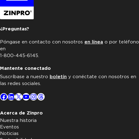
¿Preguntas?
Póngase en contacto con nosotros
en línea
o por teléfono
en
1-800-445-6145.
Mantente conectado
Suscríbase a nuestro
boletín
y conéctate con nosotros en
las redes sociales.
Facebook
LinkedIn
X
YouTube
Instagram
Threads
Acerca de Zinpro
Nuestra historia
Eventos
Noticias