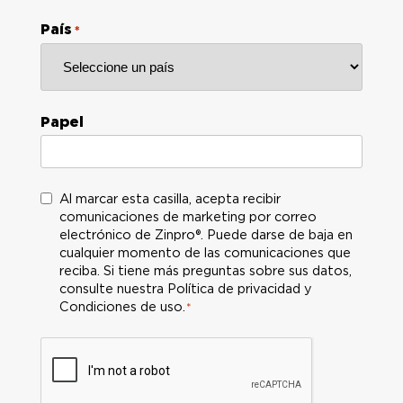
País
*
Papel
C
Al marcar esta casilla, acepta recibir
comunicaciones de marketing por correo
o
electrónico de Zinpro®. Puede darse de baja en
n
cualquier momento de las comunicaciones que
s
reciba. Si tiene más preguntas sobre sus datos,
e
consulte nuestra Política de privacidad y
n
Condiciones de uso.
*
t
i
m
i
e