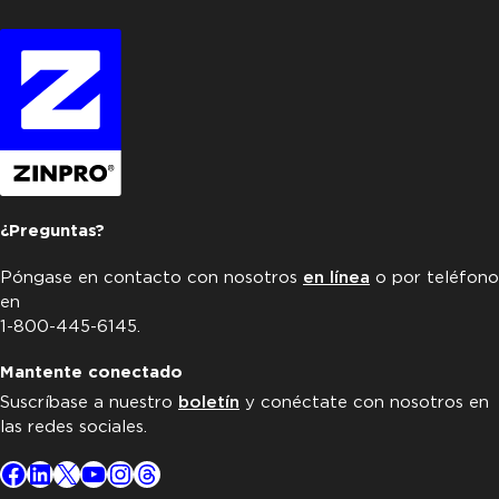
¿Preguntas?
Póngase en contacto con nosotros
en línea
o por teléfono
en
1-800-445-6145.
Mantente conectado
Suscríbase a nuestro
boletín
y conéctate con nosotros en
las redes sociales.
Facebook
LinkedIn
X
YouTube
Instagram
Threads