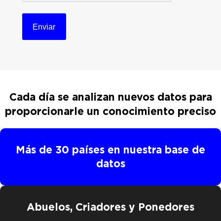
n
t
o
*
Cada día se analizan nuevos datos para
proporcionarle
un conocimiento preciso
Más de 30 países en nuestra base de
datos
Abuelos, Criadores y Ponedores