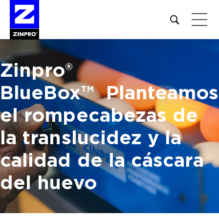
Open
site
search
form
Zinpro®
Buscar:
BlueBox™
Planteamos
el rompecabezas de
la translucidez
y la
calidad de la cáscara
del huevo