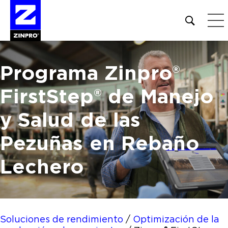
Open
site
search
form
Programa Zinpro®
Buscar:
FirstStep® de Manejo
y
Salud de las
Pezuñas
en Rebaño
Lechero
Soluciones de rendimiento
/
Optimización de la