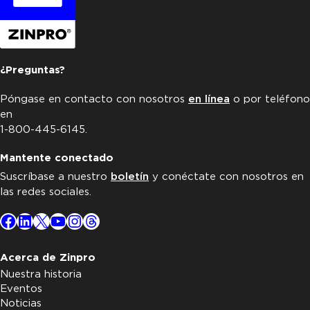
¿Preguntas?
Póngase en contacto con nosotros
en línea
o por teléfono
en
1-800-445-6145.
Mantente conectado
Suscríbase a nuestro
boletín
y conéctate con nosotros en
las redes sociales.
Facebook
LinkedIn
X
YouTube
Instagram
Threads
Acerca de Zinpro
Nuestra historia
Eventos
Noticias