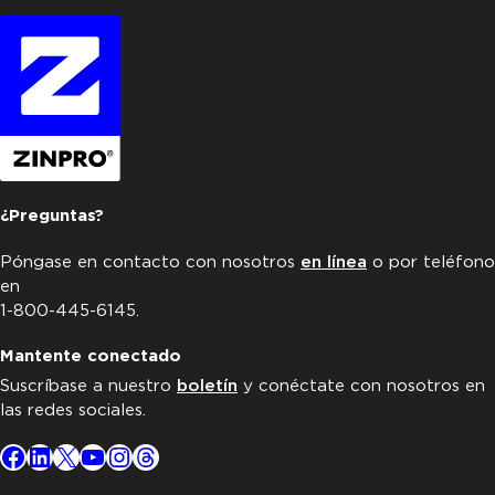
¿Preguntas?
Póngase en contacto con nosotros
en línea
o por teléfono
en
1-800-445-6145.
Mantente conectado
Suscríbase a nuestro
boletín
y conéctate con nosotros en
las redes sociales.
Facebook
LinkedIn
X
YouTube
Instagram
Threads