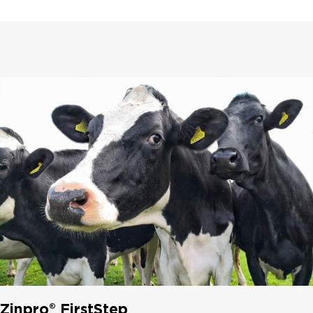
Zinpro® FirstStep