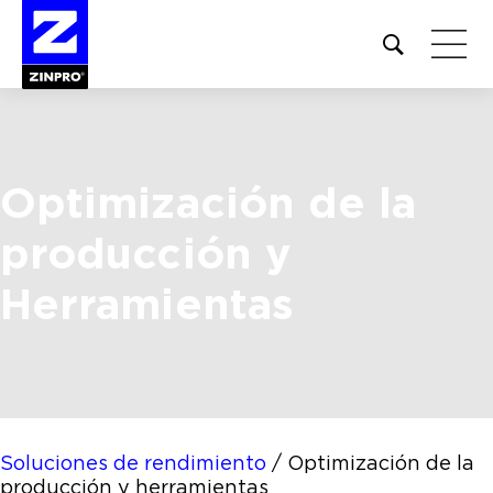
Open
site
search
form
Buscar:
Optimización de la
producción
y
Herramientas
Soluciones de rendimiento
/
Optimización de la
producción y herramientas