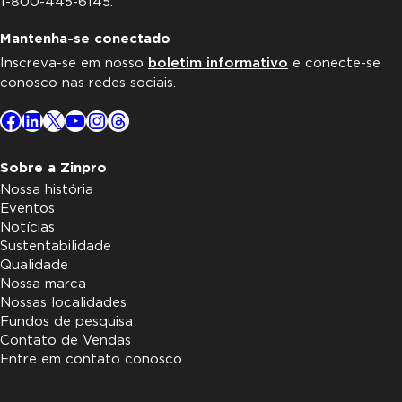
1-800-445-6145.
Mantenha-se conectado
Inscreva-se em nosso
boletim informativo
e conecte-se
conosco nas redes sociais.
Facebook
LinkedIn
X
YouTube
Instagram
Threads
Sobre a Zinpro
Nossa história
Eventos
Notícias
Sustentabilidade
Qualidade
Nossa marca
Nossas localidades
Fundos de pesquisa
Contato de Vendas
Entre em contato conosco