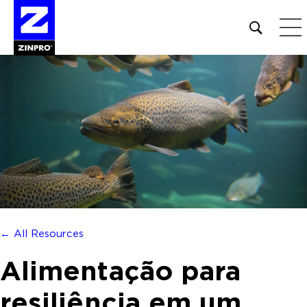
Open
site
search
form
Pesquisar
por:
← All Resources
Alimentação para
resiliência em um