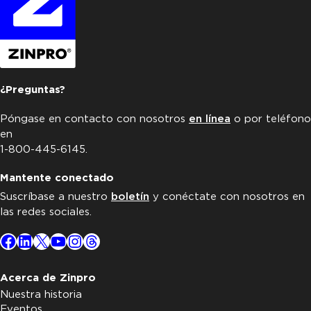
¿Preguntas?
Póngase en contacto con nosotros
en línea
o por teléfono
en
1-800-445-6145.
Mantente conectado
Suscríbase a nuestro
boletín
y conéctate con nosotros en
las redes sociales.
Facebook
LinkedIn
X
YouTube
Instagram
Threads
Acerca de Zinpro
Nuestra historia
Eventos