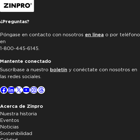
¿Preguntas?
Póngase en contacto con nosotros
en línea
o por teléfono
en
1-800-445-6145.
Mantente conectado
Suscríbase a nuestro
boletín
y conéctate con nosotros en
las redes sociales.
Facebook
LinkedIn
X
YouTube
Instagram
Threads
Acerca de Zinpro
Nuestra historia
Eventos
Noticias
Sostenibilidad