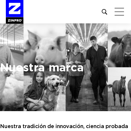
Open
site
search
form
Buscar:
Nuestra marca
Nuestra tradición de innovación, ciencia probada