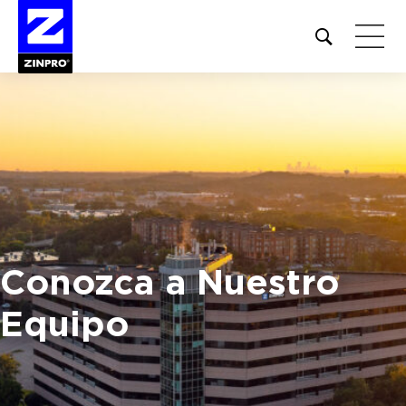
Open
site
search
form
Buscar:
Conozca a Nuestro
Equipo