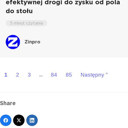
efektywnej drogi do zysku od pola
do stołu
5 minut czytania
Zinpro
1
2
3
84
85
Następny "
...
Share