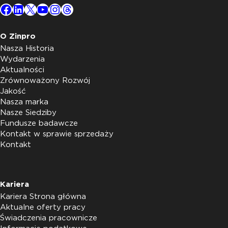
Facebook
LinkedIn
X
YouTube
Instagram
Threads
O Zinpro
Nasza Historia
Wydarzenia
Aktualności
Zrównoważony Rozwój
Jakość
Nasza marka
Nasze Siedziby
Fundusze badawcze
Kontakt w sprawie sprzedaży
Kontakt
Kariera
Kariera Strona główna
Aktualne oferty pracy
Świadczenia pracownicze