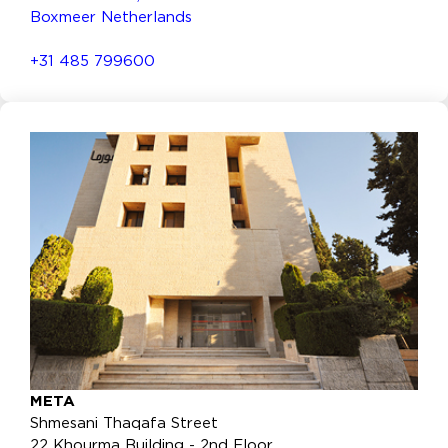
Boxmeer Netherlands
+31 485 799600
META
Shmesani Thaqafa Street
22 Khourma Building - 2nd Floor