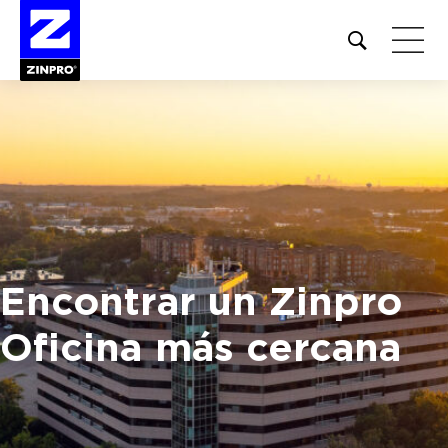
Open
site
search
form
Buscar:
Encontrar un Zinpro
Oficina más cercana