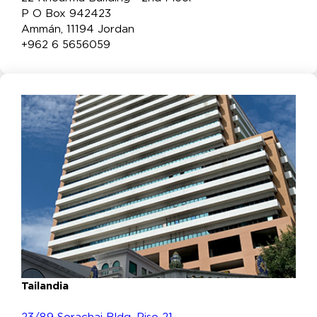
P O Box 942423
Ammán, 11194 Jordan
+962 6 5656059
Tailandia
23/89 Sorachai Bldg, Piso 21