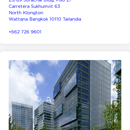
Carretera Sukhumvit 63
North Klongton
Wattana Bangkok 10110 Tailandia
+662 726 9601