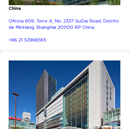
China
Oficina 609, Torre A, No. 2337 GuDai Road, Distrito
de MinHang, ShangHai 201100 RP China
+86 21 52968565