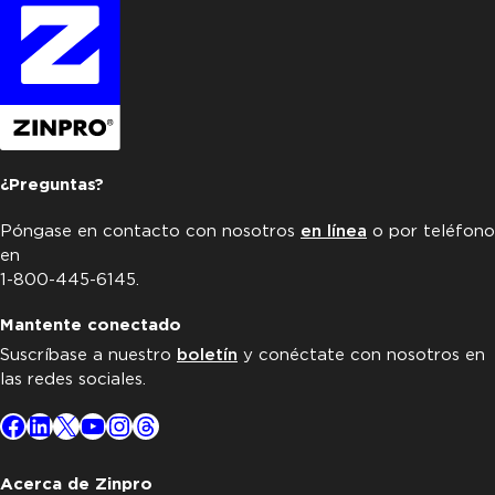
¿Preguntas?
Póngase en contacto con nosotros
en línea
o por teléfono
en
1-800-445-6145.
Mantente conectado
Suscríbase a nuestro
boletín
y conéctate con nosotros en
las redes sociales.
Facebook
LinkedIn
X
YouTube
Instagram
Threads
Acerca de Zinpro