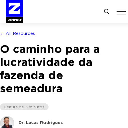
Open
site
search
form
← All Resources
Pesquisar
O caminho para a
por:
lucratividade da
fazenda de
semeadura
Leitura de 5 minutos
Dr. Lucas Rodrigues