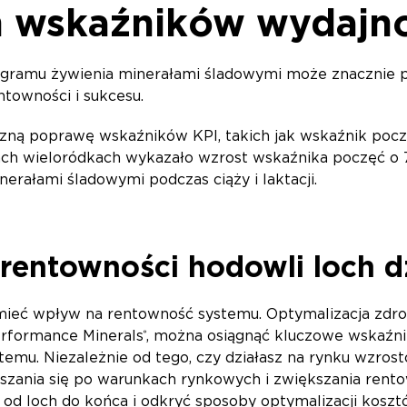
 wskaźników wydajno
ramu żywienia minerałami śladowymi może znacznie pop
entowności i sukcesu.
zną poprawę wskaźników KPI, takich jak wskaźnik poczę
ch wieloródkach wykazało wzrost wskaźnika poczęć o 7
erałami śladowymi podczas ciąży i laktacji.
rentowności hodowli loch d
eć wpływ na rentowność systemu. Optymalizacja zdrowia 
rformance Minerals
, można osiągnąć kluczowe wskaźnik
®
emu. Niezależnie od tego, czy działasz na rynku wzros
szania się po warunkach rynkowych i zwiększania rentow
 od loch do końca i odkryć sposoby optymalizacji koszt