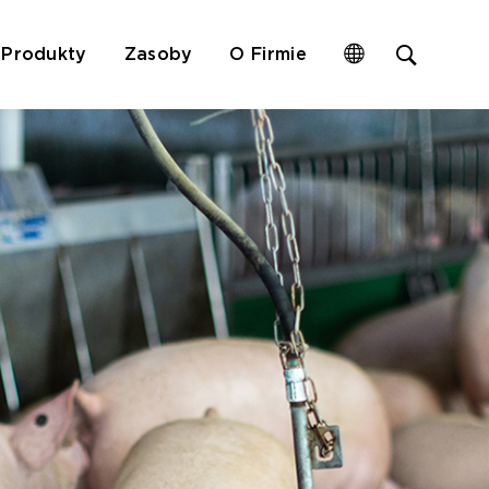
Open
Produkty
Zasoby
O Firmie
site
search
form