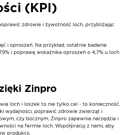
ści (KPI)
rawić zdrowie i żywotność loch, przybliżając
ć i oproszeń. Na przykład, ostatnie badanie
,9% i poprawę wskaźnika oproszeń o 4,7% u loch
zięki Zinpro
loch i loszek to nie tylko cel - to konieczność.
i wydajności, poprawić zdrowie zwierząt i
towym, czy bocznym, Zinpro zapewnia narzędzia i
ności na fermie loch. Współpracuj z nami, aby
ów produkcji.