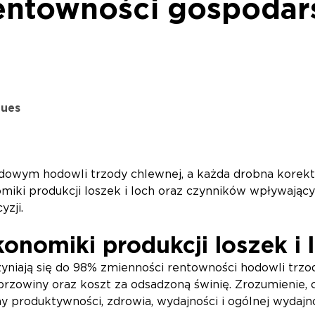
entowności gospodar
gues
owym hodowli trzody chlewnej, a każda drobna korek
miki produkcji loszek i loch oraz czynników wpływają
zji.
onomiki produkcji loszek i 
yniają się do 98% zmienności rentowności hodowli trzod
przowiny oraz koszt za odsadzoną świnię. Zrozumienie, 
y produktywności, zdrowia, wydajności i ogólnej wydajno