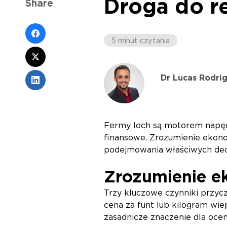
Droga do r
Share
5 minut czytania
Dr Lucas Rodri
Fermy loch są motorem napęd
finansowe. Zrozumienie ekono
podejmowania właściwych decy
Zrozumienie ek
Trzy kluczowe czynniki przycz
cena za funt lub kilogram wie
zasadnicze znaczenie dla ocen