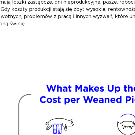
ują loszki zastępcze, dni nieprodukcyjne, paszę, roboci
 Gdy koszty produkcji stają się zbyt wysokie, rentownoś
otnych, problemów z pracą i innych wyzwań, które uni
oną świnię.