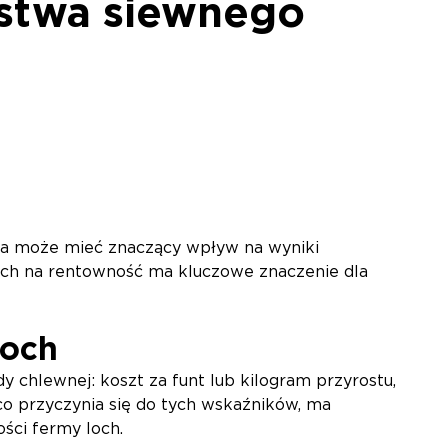
stwa siewnego
ta może mieć znaczący wpływ na wyniki
cych na rentowność ma kluczowe znaczenie dla
loch
y chlewnej: koszt za funt lub kilogram przyrostu,
co przyczynia się do tych wskaźników, ma
ści fermy loch.