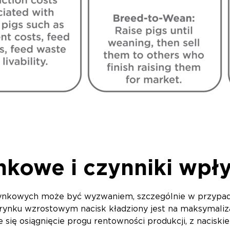
nkowe i czynniki wpł
rynkowych może być wyzwaniem, szczególnie w przypad
ynku wzrostowym nacisk kładziony jest na maksymaliza
 się osiągnięcie progu rentowności produkcji, z nacisk