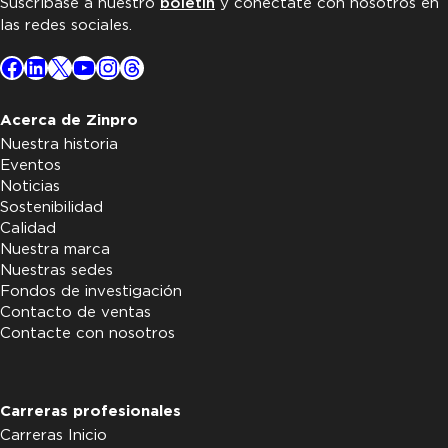
Suscríbase a nuestro
boletín
y conéctate con nosotros en
las redes sociales.
Facebook
LinkedIn
X
YouTube
Instagram
Threads
Acerca de Zinpro
Nuestra historia
Eventos
Noticias
Sostenibilidad
Calidad
Nuestra marca
Nuestras sedes
Fondos de investigación
Contacto de ventas
Contacte con nosotros
Carreras profesionales
Carreras Inicio