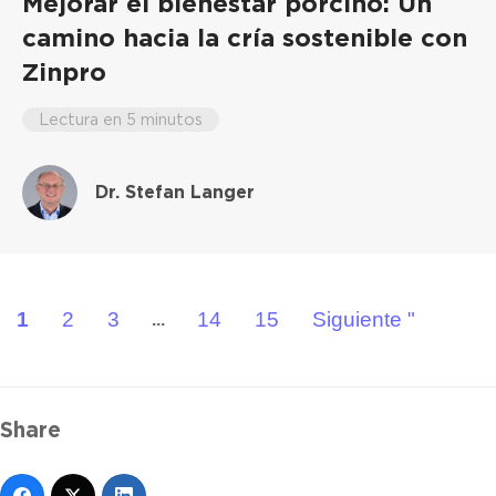
Mejorar el bienestar porcino: Un
camino hacia la cría sostenible con
Zinpro
Lectura en 5 minutos
Dr. Stefan Langer
1
2
3
14
15
Siguiente "
...
Share