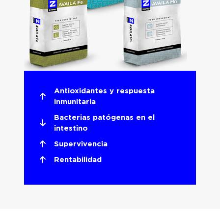
Antioxidantes y respuesta
inmunitaria
Bacterias patógenas en el
intestino
Supervivencia
Rentabilidad