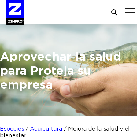
Open
site
search
form
Buscar:
Aprovechar la salud
para
Proteja su
empresa
Especies
/
Acuicultura
/
Mejora de la salud y el
bienestar