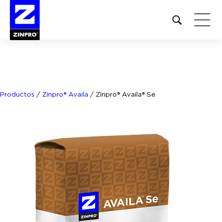
Open
site
search
form
Buscar:
Productos
/
Zinpro® Availa
/
Zinpro® Availa® Se