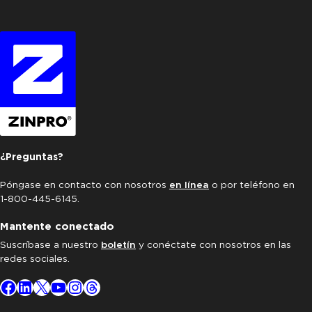
¿Preguntas?
Póngase en contacto con nosotros
en línea
o por teléfono en
1-800-445-6145.
Mantente conectado
Suscríbase a nuestro
boletín
y conéctate con nosotros en las
redes sociales.
Facebook
LinkedIn
X
YouTube
Instagram
Threads