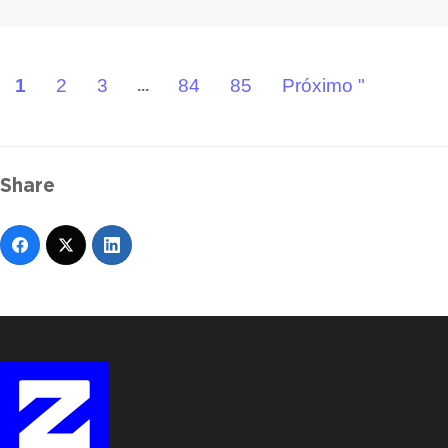
1
2
3
84
85
Próximo "
...
Share