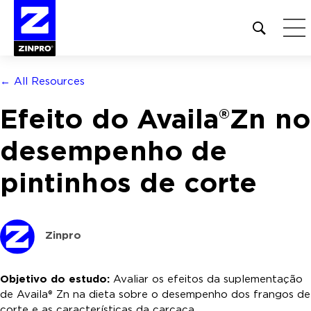
Open
site
search
form
← All Resources
Pesquisar
Efeito do Availa®Zn no
por:
desempenho de
pintinhos de corte
Zinpro
Objetivo do estudo:
Avaliar os efeitos da suplementação
de Availa® Zn na dieta sobre o desempenho dos frangos de
corte e as características da carcaça.