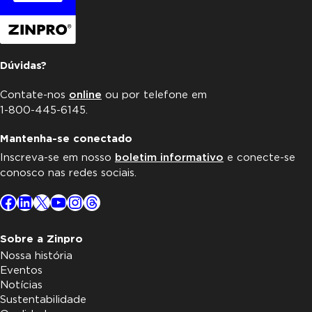
Dúvidas?
Contate-nos
online
ou por telefone em
1-800-445-6145.
Mantenha-se conectado
Inscreva-se em nosso
boletim informativo
e conecte-se
conosco nas redes sociais.
Facebook
LinkedIn
X
YouTube
Instagram
Threads
Sobre a Zinpro
Nossa história
Eventos
Notícias
Sustentabilidade