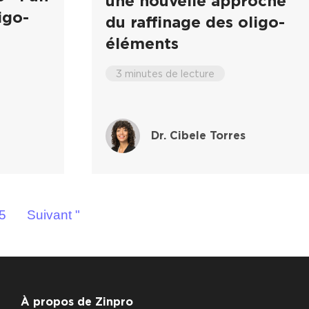
une nouvelle approche
igo-
du raffinage des oligo-
éléments
3 minutes de lecture
Dr. Cibele Torres
5
Suivant "
À propos de Zinpro