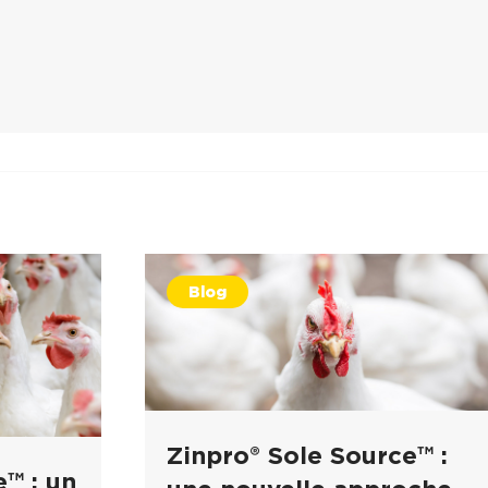
Blog
Zinpro® Sole Source™ :
™ : un