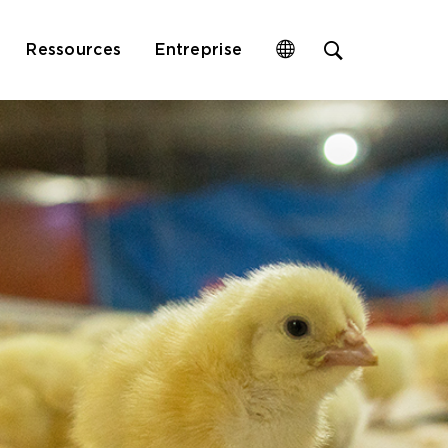
Open
Ressources
Entreprise
site
search
form