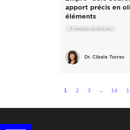
apport précis en ol
éléments
3 minutes de lecture
Dr. Cibele Torres
1
2
3
14
1
...