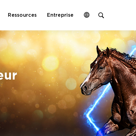
Open
Ressources
Entreprise
site
search
form
eur