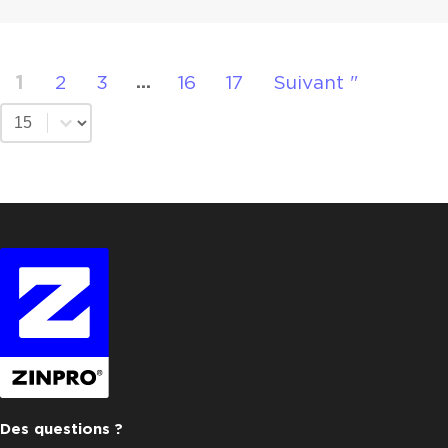
1
2
3
16
17
Suivant "
...
Sélectionnez le nombre par page
Des questions ?