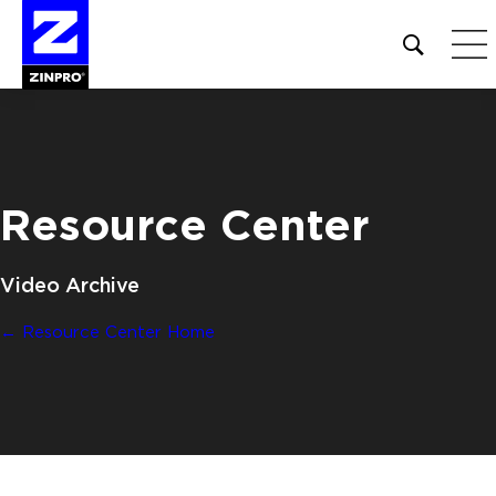
Open
site
search
form
Rechercher :
Resource Center
Video Archive
← Resource Center Home