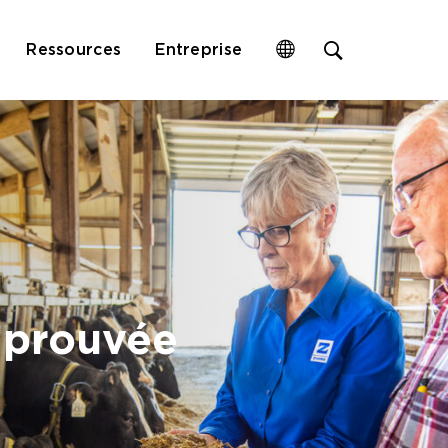
Open
Ressources
Entreprise
site
search
form
 prouvée