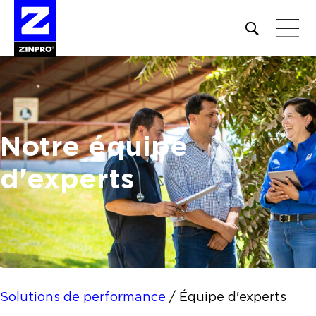
Open
site
search
form
Rechercher :
Notre équipe
d'experts
Solutions de performance
/
Équipe d'experts