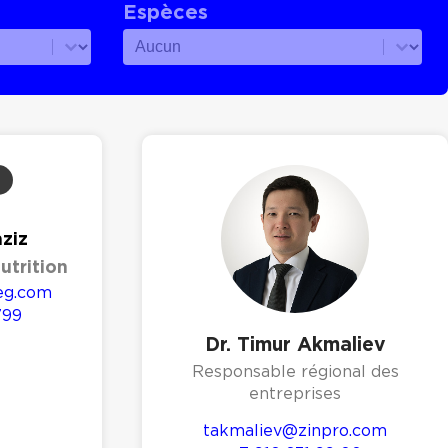
Espèces
Espèces
Espèces
ziz
utrition
eg.com
799
Dr. Timur Akmaliev
Responsable régional des
entreprises
takmaliev@zinpro.com