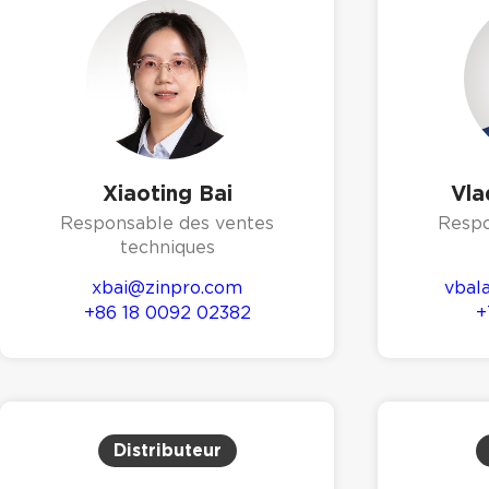
Xiaoting Bai
Vla
Responsable des ventes
Respo
techniques
xbai@zinpro.com
vbal
+86 18 0092 02382
+
Distributeur