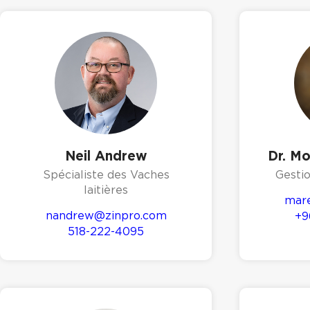
Neil Andrew
Dr. M
Spécialiste des Vaches
Gesti
laitières
mare
nandrew@zinpro.com
+9
518-222-4095