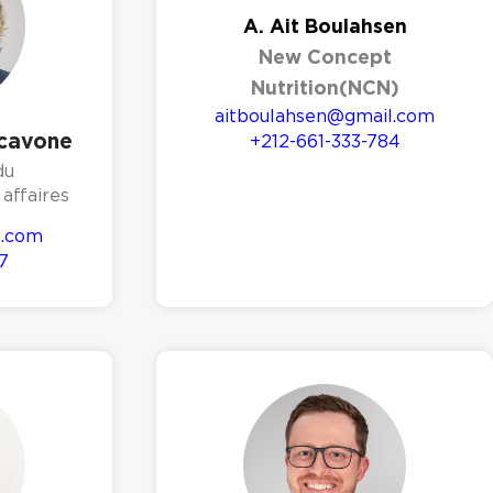
A. Ait Boulahsen
New Concept
Nutrition(NCN)
aitboulahsen@gmail.com
Scavone
+212-661-333-784
du
affaires
o.com
7