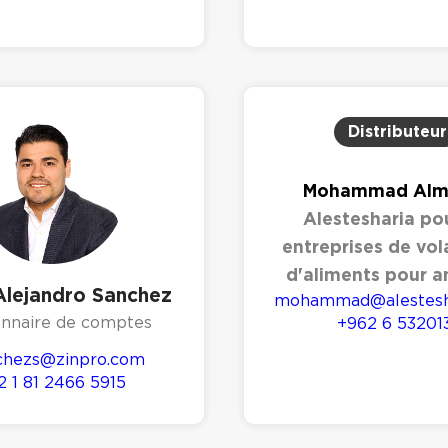
Distributeur
Mohammad Alma
Alestesharia pou
entreprises de vola
d'aliments pour 
 Alejandro Sanchez
mohammad@alestesha
onnaire de comptes
+962 6 53201
chezs@zinpro.com
2 1 81 2466 5915