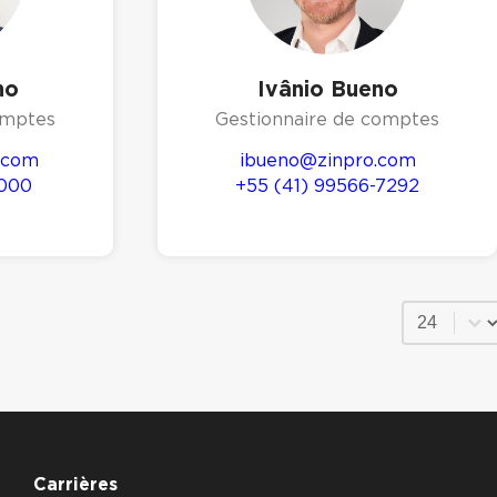
no
Ivânio Bueno
omptes
Gestionnaire de comptes
.com
ibueno@zinpro.com
4000
+55 (41) 99566-7292
Sélection
Carrières