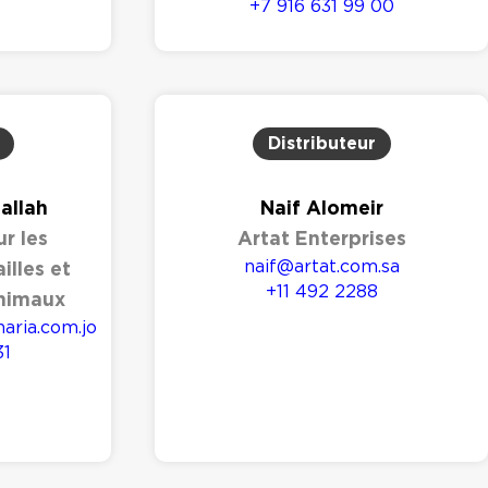
+7 916 631 99 00
Distributeur
llah
Naif Alomeir
r les
Artat Enterprises
naif@artat.com.sa
illes et
+11 492 2288
animaux
ria.com.jo
31