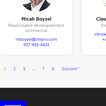
Micah Boysel
Cla
Responsable développement
Di
commercial
cbroa
mboysel@zinpro.com
+
937-935-4633
1
2
3
7
8
Suivant "
...