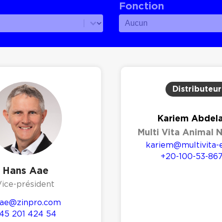
Fonction
Fonction
Fonction
Distributeur
Kariem Abdela
Multi Vita Animal N
kariem@multivita-
+20-100-53-86
Hans Aae
Vice-président
ae@zinpro.com
45 201 424 54