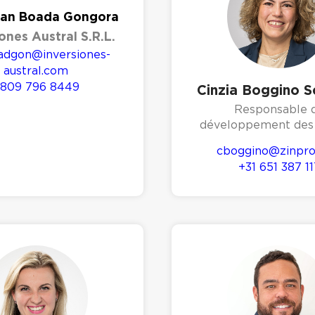
ian Boada Gongora
ones Austral S.R.L.
adgon@inversiones-
austral.com
809 796 8449
Cinzia Boggino 
Responsable 
développement des 
cboggino@zinpr
+31 651 387 11