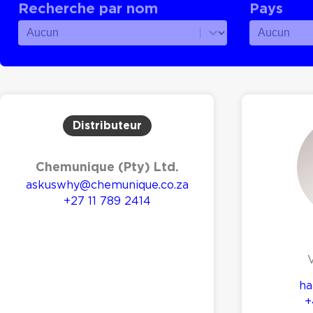
Recherche par nom
Pays
Recherche par nom
Pays
Recherche par nom
Pays
Distributeur
Chemunique (Pty) Ltd.
askuswhy@chemunique.co.za
+27 11 789 2414
ha
+