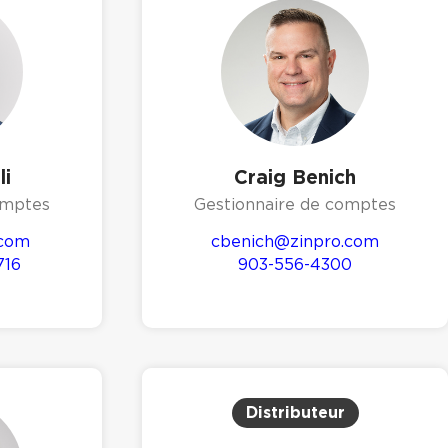
li
Craig Benich
omptes
Gestionnaire de comptes
.com
cbenich@zinpro.com
716
903-556-4300
Distributeur