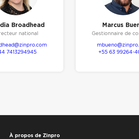
udia Broadhead
Marcus Bue
recteur national
Gestionnaire de c
dhead@zinpro.com
mbueno@zinpro
44 7413294945
+55 63 99264-
À propos de Zinpro