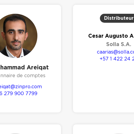
Distributeur
Cesar Augusto Ar
Solla S.A.
caarias@solla.
+57 1 422 24 
ohammad Areiqat
onnaire de comptes
iqat@zinpro.com
6 279 900 7799