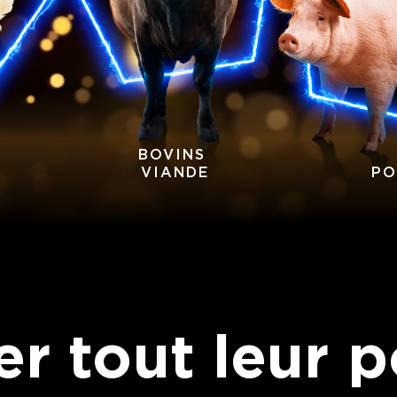
BOVINS 
VIANDE
PO
r tout leur p