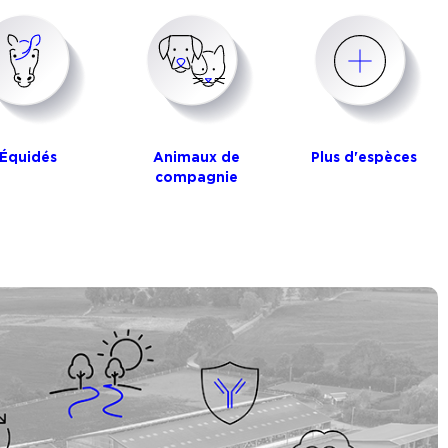
Équidés
Animaux de
Plus d'espèces
compagnie