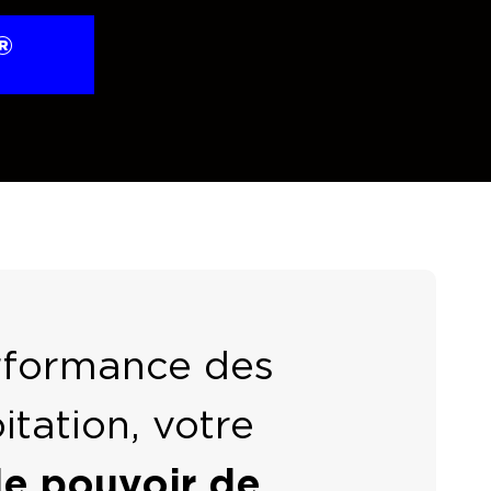
®
erformance des
tation, votre
e pouvoir de