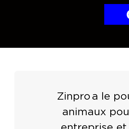
Zinpro
a le p
animaux pour
entreprise et