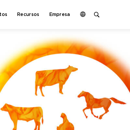
Open
tos
Recursos
Empresa
site
search
form