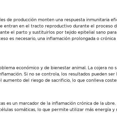
es de producción monten una respuesta inmunitaria efic
 entran en el tracto reproductivo durante el proceso d
ante el parto y sustituirlos por tejido epitelial sano par
eso es necesario, una inflamación prolongada o crónic
oblema económico y de bienestar animal. La cojera no só
lamación. Si no se controla, los resultados pueden ser l
 el aumento del riesgo de sacrificio, lo que conlleva cos
as es un marcador de la inflamación crónica de la ubre. A
élulas somáticas, lo que permite utilizar más energía y 