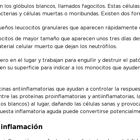
 los glóbulos blancos, llamados fagocitos. Estas célula
acterias y células muertas o moribundas. Existen dos fo
ueños leucocitos granulares que aparecen rápidamente en
citos de mayor tamaño que aparecen unos tres días desp
terial celular muerto que dejan los neutrófilos.
ro en el lugar y trabajan para engullir y destruir el pa
n su superficie para indicar a los monocitos que ayuden
nas antiinflamatorias que ayudan a controlar la respues
entre las proteínas proinflamatorias y antiinflamatorias,
s blancos) al lugar, dañando las células sanas y provoc
puesta inflamatoria aguda puede convertirse potencialme
inflamación