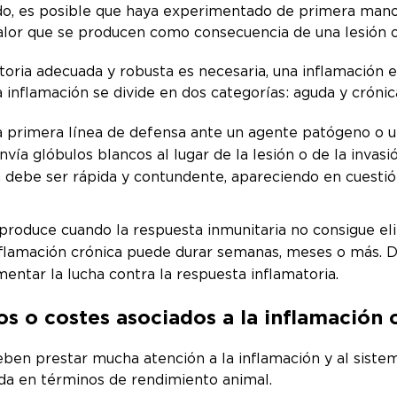
do, es posible que haya experimentado de primera mano 
alor que se producen como consecuencia de una lesión o i
oria adecuada y robusta es necesaria, una inflamación e
La inflamación se divide en dos categorías: aguda y crónic
a primera línea de defensa ante un agente patógeno o un
nvía glóbulos blancos al lugar de la lesión o de la invas
a debe ser rápida y contundente, apareciendo en cuestión
produce cuando la respuesta inmunitaria no consigue eli
nflamación crónica puede durar semanas, meses o más. De
mentar la lucha contra la respuesta inflamatoria.
os o costes asociados a la inflamación 
eben prestar mucha atención a la inflamación y al sistem
ida en términos de rendimiento animal.