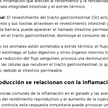
inflamación que afectan al rendimiento y la rentabilida
a integridad intestinal y el estrés térmico.
nal:
El revestimiento del tracto gastrointestinal (GI) a
enos y sus toxinas atraviesen el revestimiento intestinal
la barrera, puede aparecer el llamado intestino perme
 en el tracto gastrointestinal, disminuye el consumo de 
 los animales están sometidos a estrés térmico, el flujo
 estómago, el tubo digestivo y otros órganos internos haci
la reducción del flujo sanguíneo provoca una disminució
e las células que recubren el tracto gastrointestinal, lo
o, debido al intestino permeable.
ducción se relacionan con la inflamac
cias comunes de la inflamación en el ganado y las aves 
ión del rendimiento reproductivo y el aumento de la coje
e controla, esta respuesta inmunitaria puede provocar un