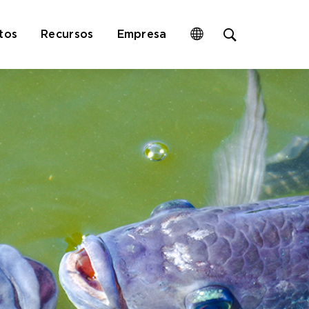
Open
tos
Recursos
Empresa
site
search
form