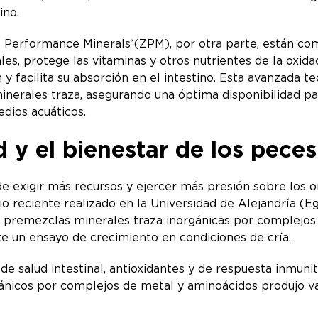
tino.
 Performance Minerals
(ZPM), por otra parte, están co
®
s, protege las vitaminas y otros nutrientes de la oxida
y facilita su absorción en el intestino. Esta avanzada te
minerales traza, asegurando una óptima disponibilidad pa
edios acuáticos.
d y el bienestar de los peces
e exigir más recursos y ejercer más presión sobre los o
dio reciente realizado en la Universidad de Alejandría (E
de premezclas minerales traza inorgánicas por complejo
e un ensayo de crecimiento en condiciones de cría.
de salud intestinal, antioxidantes y de respuesta inmunit
gánicos por complejos de metal y aminoácidos produjo var