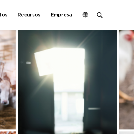
Open
tos
Recursos
Empresa
site
search
form