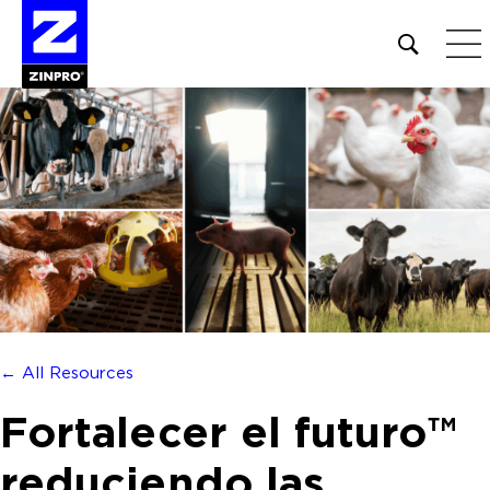
Open
site
search
form
Buscar:
← All Resources
Fortalecer el futuro™
reduciendo las