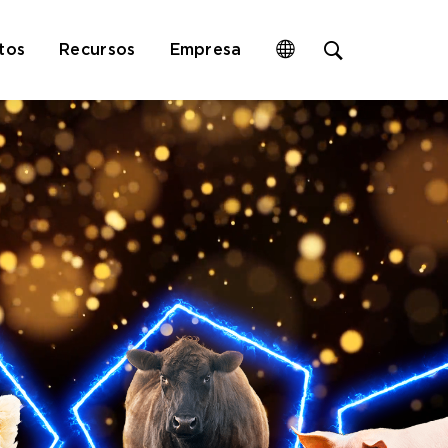
Open
tos
Recursos
Empresa
site
search
form