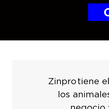
Zinpro
tiene 
los animale
negocio 