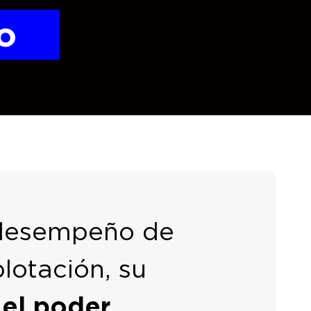
o
l desempeño de
lotación, su
el poder