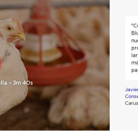
"C
Bl
nu
pr
la
má
pa
lla – 3m 40s
Javie
Conse
Carus