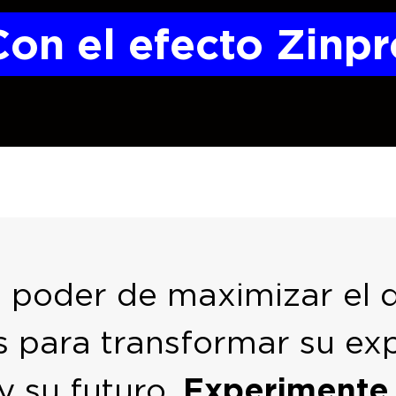
Con el efecto Zinpr
el poder de maximizar e
s para transformar su exp
y su futuro.
Experimente 