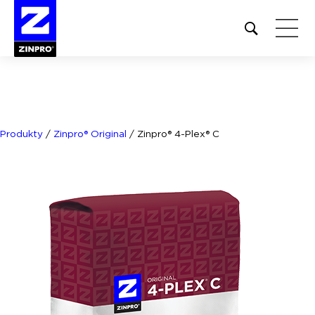
Open
site
search
form
Szukaj:
Produkty
/
Zinpro® Original
/
Zinpro® 4-Plex® C