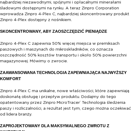
najbardziej niezawodnymi, spójnymi i opłacalnymi minerałami
śladowymi dostępnymi na rynku. A teraz Zinpro Corporation
wprowadza Zinpro 4-Plex C, najbardziej skoncentrowany produkt
Zinpro 4-Plex dostępny z nośnikiem.
SKONCENTROWANY, ABY ZAOSZCZĘDZIĆ PIENIĄDZE
Zinpro 4-Plex C zapewnia 50% więcej miejsca w premiksach
paszowych i maszynach do mikroskładników, co oznacza
oszczędność 50% kosztów transportu i około 50% powierzchni
magazynowej. Mówimy o zwrocie.
ZAAWANSOWANA TECHNOLOGIA ZAPEWNIAJĄCA NAJWYŻSZY
KOMFORT
Zinpro 4-Plex C ma unikalne, nowe właściwości, które zapewniają
doskonałą obsługę i przepływ produktu. Dodajmy do tego
opatentowany przez Zinpro MicroTracer
Technologia śledzenia
®
paszy i rozliczalności, a rezultat jest tym, czego można oczekiwać
od lidera branży.
ZAPROJEKTOWANY DLA MAKSYMALNEGO ZWROTU Z