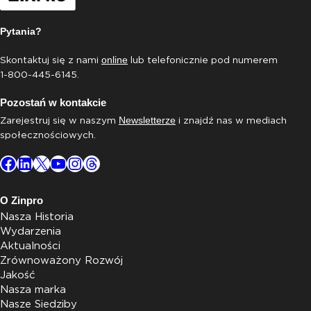
Pytania?
Skontaktuj się z nami
lub telefonicznie pod numerem
online
1-800-445-6145.
Pozostań w kontakcie
Zarejestruj się w naszym
i znajdź nas w mediach
Newsletterze
społecznościowych.
Facebook
LinkedIn
X
YouTube
Instagram
Threads
O Zinpro
Nasza Historia
Wydarzenia
Aktualności
Zrównoważony Rozwój
Jakość
Nasza marka
Nasze Siedziby