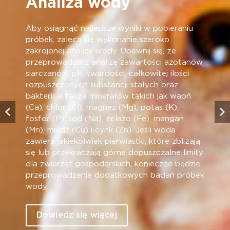
Analiza wody
Aby osiągnąć najlepsze wyniki w pobieraniu
próbek, zaleca się wykonanie szeroko
zakrojonej analizy wody. Upewnij się, że
przeprowadzasz analizę zawartości azotanów,
siarczanów, pH, twardości, całkowitej ilości
rozpuszczonych substancji stałych oraz
bakterii, a także minerałów takich jak wapń
(Ca), chlor (Cl), magnez (Mg), potas (K),
fosfor (P), sód (Na), żelazo (Fe), mangan
(Mn), miedź (Cu) i cynk (Zn). Jeśli woda
zawiera jakiekolwiek pierwiastki, które zbliżają
się lub przekraczają górne dopuszczalne limity
dla zwierząt gospodarskich, konieczne będzie
przeprowadzenie dodatkowych badań próbek
wody.
Dowiedz się więcej