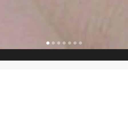
Skontaktuj się
z
naszym
ekspertem ds.