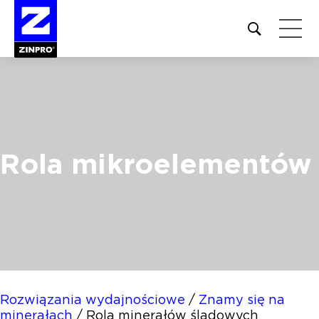
Open
site
search
form
Szukaj:
Rola mikroelementów
Rozwiązania wydajnościowe
/
Znamy się na
minerałach
/
Rola minerałów śladowych