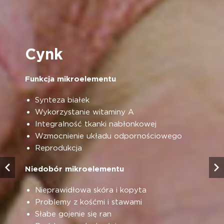
Cynk
Funkcja mikroelementu
Synteza białek
Wykorzystanie witaminy A
Integralność tkanki nabłonkowej
Wzmocnienie układu odpornościowego
Reprodukcja
Niedobór mikroelementu
Nieprawidłowa skóra i kopyta
Problemy z kośćmi i stawami
Słabe gojenie się ran