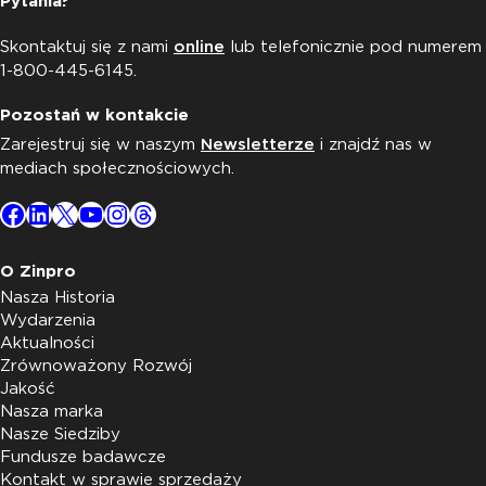
Pytania?
Skontaktuj się z nami
online
lub telefonicznie pod numerem
1-800-445-6145.
Pozostań w kontakcie
Zarejestruj się w naszym
Newsletterze
i znajdź nas w
mediach społecznościowych.
Facebook
LinkedIn
X
YouTube
Instagram
Threads
O Zinpro
Nasza Historia
Wydarzenia
Aktualności
Zrównoważony Rozwój
Jakość
Nasza marka
Nasze Siedziby
Fundusze badawcze
Kontakt w sprawie sprzedaży