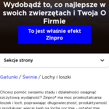
Wydobądź to, co najlepsze w
swoich zwierzętach i
Twoja O
Firmie
To jest właśnie efekt
Zinpro
Sekcje strony
Gatunki
/
Świnie
/
Lochy i loszki
Chcesz pomóc swojemu stadu i działalności osiągnąć
szczytową wydajność? Zinpro® ma moc przekształcania
loszek i loch, poprawiając długowieczność, produktywność
i produkując więcej świń na lochę rocznie - ostatecznie