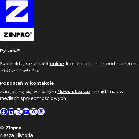
Pytania?
Skontaktuj się z nami
online
lub telefonicznie pod numerem
1-800-445-6145.
Pozostań w kontakcie
Zarejestruj się w naszym
Newsletterze
i znajdź nas w
mediach społecznościowych.
Facebook
LinkedIn
X
YouTube
Instagram
Threads
O Zinpro
Nasza Historia